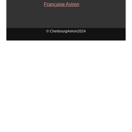
© CherbourgAviron2024