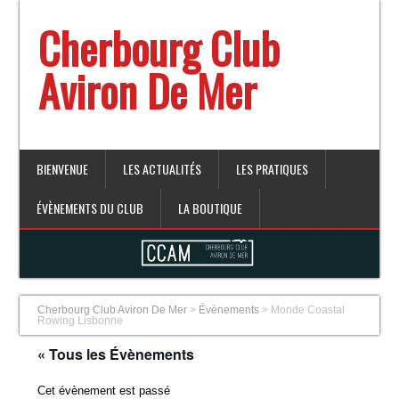
Cherbourg Club
Aviron De Mer
BIENVENUE
LES ACTUALITÉS
LES PRATIQUES
ÉVÈNEMENTS DU CLUB
LA BOUTIQUE
Cherbourg Club Aviron De Mer
>
Évènements
>
Monde Coastal
Rowing Lisbonne
« Tous les Évènements
Cet évènement est passé