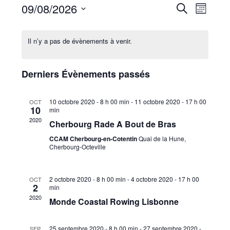
R
N
09/08/2026
Recherche
Mois
a
e
Sélectionnez
v
c
une
i
Il n’y a pas de évènements à venir.
h
g
date.
e
a
r
t
Derniers Évènements passés
i
c
o
h
n
10 octobre 2020 - 8 h 00 min
-
11 octobre 2020 - 17 h 00
OCT
e
10
min
d
e
2020
e
Cherbourg Rade A Bout de Bras
t
v
CCAM Cherbourg-en-Cotentin
Quai de la Hune,
u
n
Cherbourg-Octeville
e
a
s
v
É
2 octobre 2020 - 8 h 00 min
-
4 octobre 2020 - 17 h 00
OCT
i
2
v
min
g
2020
è
Monde Coastal Rowing Lisbonne
n
a
e
t
25 septembre 2020 - 8 h 00 min
-
27 septembre 2020 -
SEP