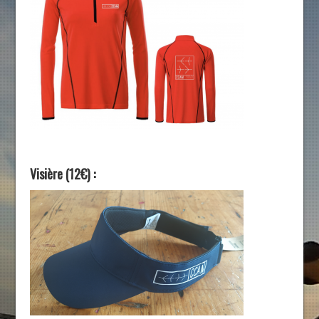
Visière (12€) :