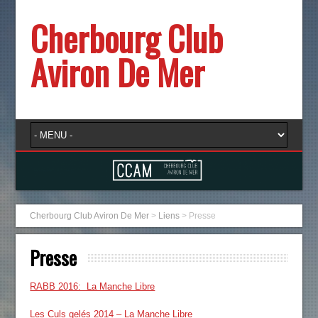
Cherbourg Club
Aviron De Mer
Cherbourg Club Aviron De Mer
>
Liens
>
Presse
Presse
RABB 2016: La Manche Libre
Les Culs gelés 2014 – La Manche Libre