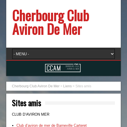
Cherbourg Club
Aviron De Mer
Cherbourg Club Aviron De Mer
>
Liens
>
Sites amis
Sites amis
CLUB D’AVIRON MER
Club d’aviron de mer de Barneville Carteret