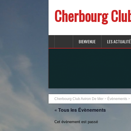
Cherbourg Clu
BIENVENUE
LES ACTUALITÉ
Cherbourg Club Aviron De Mer
>
Évènements
>
« Tous les Évènements
Cet évènement est passé