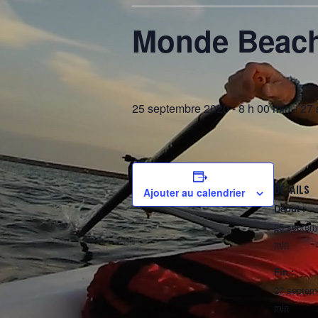
Monde Beach
25 septembre 2020 - 8 h 00 min
-
27 
DÉTAILS
Ajouter au calendrier
Début :
25 septemb
min
Fin :
27 septemb
min