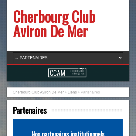
Cherbourg Club
Aviron De Mer
Cherbourg Club Aviron De Mer
>
Liens
>
Partenaires
Partenaires
Nos partenaires institutionnels