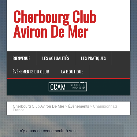
Cherbourg Club
Aviron De Mer
BIENVENUE
LES ACTUALITÉS
LES PRATIQUES
ÉVÈNEMENTS DU CLUB
LA BOUTIQUE
Cherbourg Club Aviron De Mer
>
Évènements
>
Championnats
France
Il n’y a pas de évènements à venir.