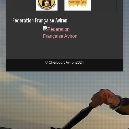
m
e
n
Fédération Française Aviron
t
s
© CherbourgAviron2024